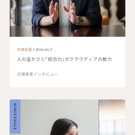
式場支配人
|
Hitomi.Y
人の温かさと「総合力」がクラウディアの魅力
式場事業
インタビュー
WHOLESALE